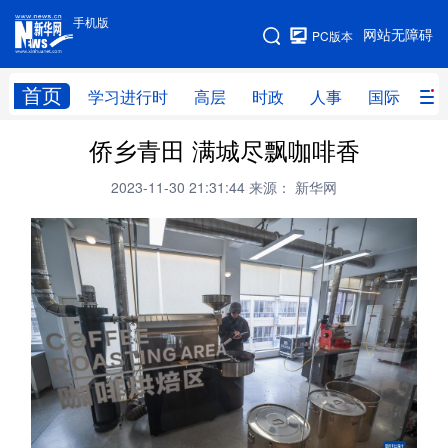
手机版
手机版
网站无障碍
PC版本
网站地图
首页
学习进行时
高层
时政
人事
国际
财
侨乡青田 满城尽飘咖啡香
学习进行时
高层
时政
人事
2023-11-30 21:31:44
来源： 新华网
国际
财经
网评
港澳
台湾
思客智库
全球连线
教育
科技
科创
量子
体育
文化
书画
健康
军事
访谈
视频
图片
政务
法律
中央文件
金融
汽车
食品
人居
信息化
数字经济