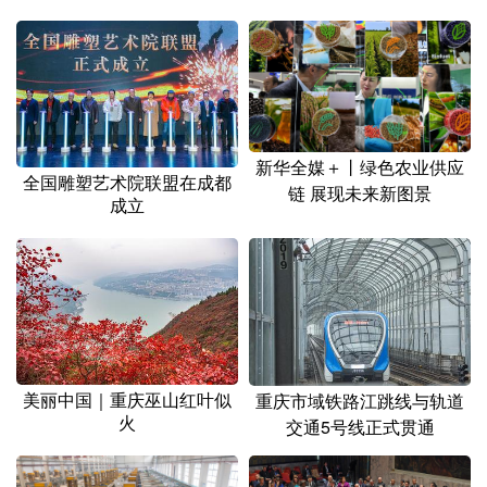
山东
河南
湖北
湖南
广东
广西
海南
重庆
四川
贵州
云南
西藏
陕西
甘肃
青海
宁夏
新华全媒＋丨绿色农业供应
全国雕塑艺术院联盟在成都
新疆
内蒙古
黑龙江
链 展现未来新图景
成立
多语种频道
English
Español
Français
عربى
Русский язык
日本語
한국어
美丽中国｜重庆巫山红叶似
重庆市域铁路江跳线与轨道
Deutsch
Português
火
交通5号线正式贯通