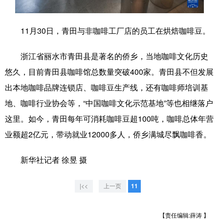
学术中国
乡村振兴
银龄
溯源中国
11月30日，青田与非咖啡工厂店的员工在烘焙咖啡豆。
城市
旅游
能源
会展
浙江省丽水市青田县是著名的侨乡，当地咖啡文化历史
彩票
娱乐
时尚
悦读
悠久，目前青田县咖啡馆总数量突破400家。青田县不但发展
公益
一带一路
亚太网
上市公司
出本地咖啡品牌连锁店、咖啡豆生产线，还有咖啡师培训基
文化产业
地、咖啡行业协会等，“中国咖啡文化示范基地”等也相继落户
这里。如今，青田每年可消耗咖啡豆超100吨，咖啡总体年营
业额超2亿元，带动就业12000多人，侨乡满城尽飘咖啡香。
地方频道
新华社记者 徐昱 摄
北京
天津
河北
山西
辽宁
吉林
上海
江苏
|<<
上一页
11
浙江
安徽
福建
江西
【责任编辑:薛涛 】