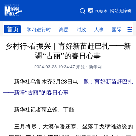
手机版
网站无障碍
PC版本
网站地图
首页
学习进行时
高层
时政
人事
国际
财
乡村行·看振兴｜育好新苗赶巴扎——新
学习进行时
高层
时政
人事
疆“古丽”的春日心事
国际
财经
网评
港澳
2024-03-28 10:34:47
来源：新华网
台湾
思客智库
全球连线
教育
新华社乌鲁木齐3月28日电
题：育好新苗赶巴扎
科技
科创
量子
体育
——新疆“古丽”的春日心事
文化
书画
健康
军事
新华社记者苟立锋、丁磊
访谈
视频
图片
政务
法律
中央文件
金融
汽车
三月将尽，大漠乍暖还寒。坐落于戈壁滩边缘的
食品
人居
信息化
数字经济