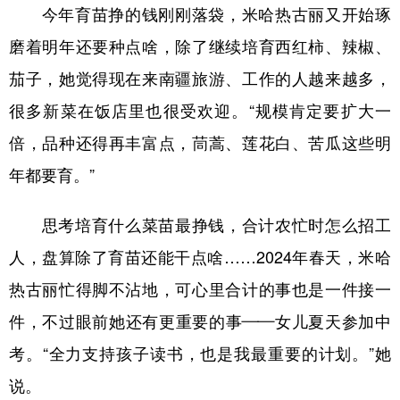
今年育苗挣的钱刚刚落袋，米哈热古丽又开始琢
磨着明年还要种点啥，除了继续培育西红柿、辣椒、
茄子，她觉得现在来南疆旅游、工作的人越来越多，
很多新菜在饭店里也很受欢迎。“规模肯定要扩大一
倍，品种还得再丰富点，茼蒿、莲花白、苦瓜这些明
年都要育。”
思考培育什么菜苗最挣钱，合计农忙时怎么招工
人，盘算除了育苗还能干点啥……2024年春天，米哈
热古丽忙得脚不沾地，可心里合计的事也是一件接一
件，不过眼前她还有更重要的事——女儿夏天参加中
考。“全力支持孩子读书，也是我最重要的计划。”她
说。