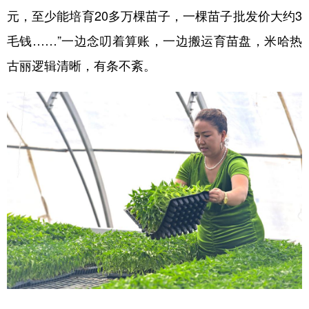
元，至少能培育20多万棵苗子，一棵苗子批发价大约3
毛钱……”一边念叨着算账，一边搬运育苗盘，米哈热
古丽逻辑清晰，有条不紊。