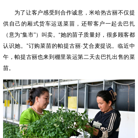
为了让客户感受到合作诚意，米哈热古丽不仅提
供自己的厢式货车运送菜苗，还帮客户一起去巴扎
（意为“集市”）叫卖。“她的苗子质量好，很多顾客都
认识她。”订购菜苗的帕提古丽·艾合麦提说。临近中
午，帕提古丽也来到棚里装运第二天去巴扎出售的菜
苗。