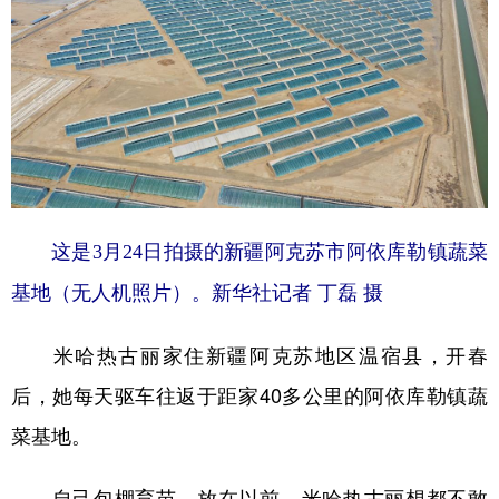
山东
河南
湖北
湖南
广东
广西
海南
重庆
四川
贵州
云南
西藏
陕西
甘肃
青海
宁夏
新疆
内蒙古
黑龙江
这是3月24日拍摄的新疆阿克苏市阿依库勒镇蔬菜
多语种频道
基地（无人机照片）。新华社记者 丁磊 摄
English
Español
Français
عربى
米哈热古丽家住新疆阿克苏地区温宿县，开春
Русский язык
日本語
한국어
后，她每天驱车往返于距家40多公里的阿依库勒镇蔬
Deutsch
Português
菜基地。
自己包棚育苗，放在以前，米哈热古丽想都不敢