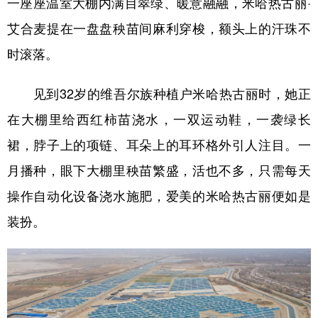
一座座温室大棚内满目翠绿、暖意融融，米哈热古丽·
艾合麦提在一盘盘秧苗间麻利穿梭，额头上的汗珠不
学术中国
乡村振兴
银龄
溯源中国
时滚落。
城市
旅游
能源
会展
彩票
娱乐
时尚
悦读
见到32岁的维吾尔族种植户米哈热古丽时，她正
公益
一带一路
亚太网
上市公司
在大棚里给西红柿苗浇水，一双运动鞋，一袭绿长
裙，脖子上的项链、耳朵上的耳环格外引人注目。一
文化产业
月播种，眼下大棚里秧苗繁盛，活也不多，只需每天
操作自动化设备浇水施肥，爱美的米哈热古丽便如是
地方频道
装扮。
北京
天津
河北
山西
辽宁
吉林
上海
江苏
浙江
安徽
福建
江西