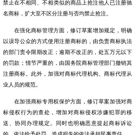
山东
河南
湖北
湖南
禁止在不相同、不相类似的商品上抢注他人已注册驰
名商标，扩大至不区分注册与否均禁止抢注。
广东
广西
海南
重庆
四川
贵州
云南
西藏
在强化商标管理方面，修订草案增加规定，明确
陕西
甘肃
青海
宁夏
以误导公众的方式使用注册商标的，由负责商标执法
的部门责令限期改正；逾期不改正的，处五万元以下
新疆
内蒙古
黑龙江
的罚款；情节严重的，由国务院商标管理部门撤销其
注册商标。此外，加强对商标代理机构、商标代理从
多语种频道
业人员的规范。
English
Español
Français
عربى
Русский язык
日本語
한국어
在加强商标专用权保护方面，修订草案加强对商
标侵权行为的查处，增加对商标侵权涉嫌犯罪的移
Deutsch
Português
送、协同办理规定。同时也明确恶意提起商标诉讼
的，依法给予处罚，造成损失的依法承担民事责任。