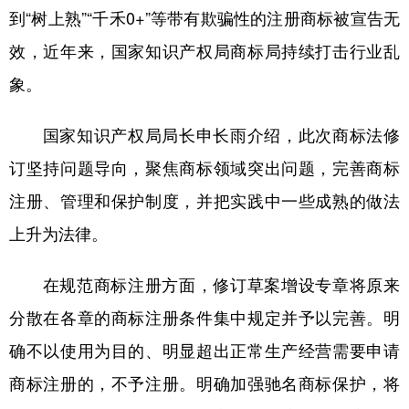
到“树上熟”“千禾0+”等带有欺骗性的注册商标被宣告无
学术中国
乡村振兴
银龄
溯源中国
效，近年来，国家知识产权局商标局持续打击行业乱
城市
旅游
能源
会展
象。
彩票
娱乐
时尚
悦读
国家知识产权局局长申长雨介绍，此次商标法修
公益
一带一路
亚太网
上市公司
订坚持问题导向，聚焦商标领域突出问题，完善商标
文化产业
注册、管理和保护制度，并把实践中一些成熟的做法
上升为法律。
地方频道
在规范商标注册方面，修订草案增设专章将原来
北京
天津
河北
山西
分散在各章的商标注册条件集中规定并予以完善。明
辽宁
吉林
上海
江苏
确不以使用为目的、明显超出正常生产经营需要申请
浙江
安徽
福建
江西
商标注册的，不予注册。明确加强驰名商标保护，将