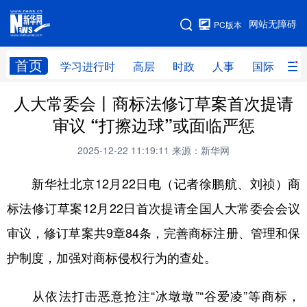
手机版
网站无障碍
PC版本
网站地图
首页
学习进行时
高层
时政
人事
国际
财
人大常委会丨商标法修订草案首次提请
学习进行时
高层
时政
人事
审议 “打擦边球”或面临严惩
国际
财经
网评
港澳
2025-12-22 11:19:11
来源：新华网
台湾
思客智库
全球连线
教育
新华社北京12月22日电（记者徐鹏航、刘祯）商
科技
科创
量子
体育
标法修订草案12月22日首次提请全国人大常委会会议
文化
书画
健康
军事
审议，修订草案共9章84条，完善商标注册、管理和保
访谈
视频
图片
政务
护制度，加强对商标侵权行为的查处。
法律
中央文件
金融
汽车
从依法打击恶意抢注“冰墩墩”“谷爱凌”等商标，
食品
人居
信息化
数字经济