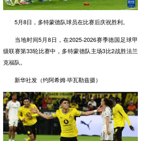
学术中国
乡村振兴
银龄
溯源中国
5月8日，多特蒙德队球员在比赛后庆祝胜利。
城市
旅游
能源
会展
彩票
娱乐
时尚
悦读
当地时间5月8日，在2025-2026赛季德国足球甲
级联赛第33轮比赛中，多特蒙德队主场3比2战胜法兰
公益
一带一路
亚太网
上市公司
克福队。
文化产业
新华社发（约阿希姆·毕瓦勒兹摄）
地方频道
北京
天津
河北
山西
辽宁
吉林
上海
江苏
浙江
安徽
福建
江西