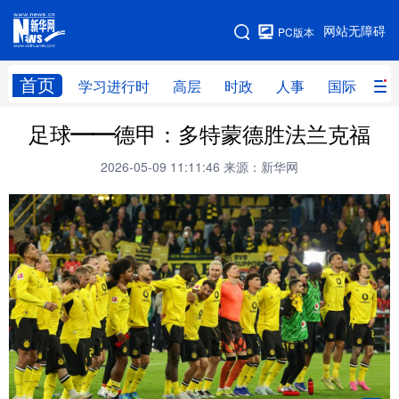
手机版
网站无障碍
PC版本
网站地图
首页
学习进行时
高层
时政
人事
国际
财
足球——德甲：多特蒙德胜法兰克福
学习进行时
高层
时政
人事
2026-05-09 11:11:46
来源：新华网
国际
财经
网评
港澳
台湾
思客智库
全球连线
教育
科技
科创
量子
体育
文化
书画
健康
军事
访谈
视频
图片
政务
法律
中央文件
金融
汽车
食品
人居
信息化
数字经济