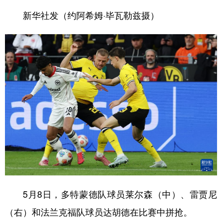
新华社发（约阿希姆·毕瓦勒兹摄）
5月8日，多特蒙德队球员莱尔森（中）、雷贾尼
（右）和法兰克福队球员达胡德在比赛中拼抢。