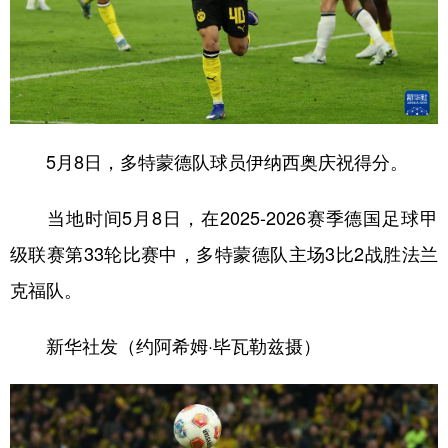
山东
河南
湖北
湖南
广东
广西
海南
重庆
四川
贵州
云南
西藏
陕西
甘肃
青海
宁夏
5月8日，多特蒙德队球员伊纳西奥庆祝得分。
新疆
内蒙古
黑龙江
当地时间5月8日，在2025-2026赛季德国足球甲
多语种频道
级联赛第33轮比赛中，多特蒙德队主场3比2战胜法兰
克福队。
English
Español
Français
عربى
Русский язык
日本語
한국어
新华社发（约阿希姆·毕瓦勒兹摄）
Deutsch
Português