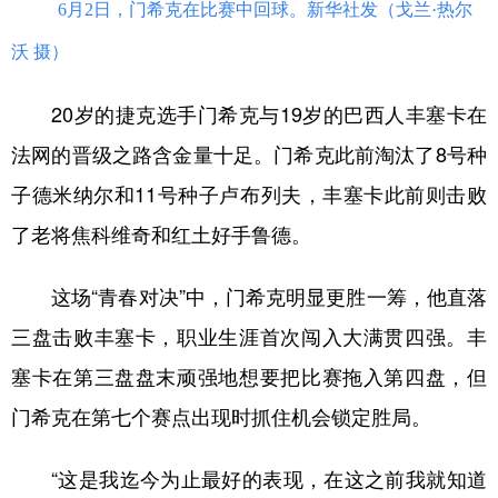
6月2日，门希克在比赛中回球。新华社发（戈兰·热尔
沃 摄）
20岁的捷克选手门希克与19岁的巴西人丰塞卡在
法网的晋级之路含金量十足。门希克此前淘汰了8号种
子德米纳尔和11号种子卢布列夫，丰塞卡此前则击败
了老将焦科维奇和红土好手鲁德。
这场“青春对决”中，门希克明显更胜一筹，他直落
三盘击败丰塞卡，职业生涯首次闯入大满贯四强。丰
塞卡在第三盘盘末顽强地想要把比赛拖入第四盘，但
门希克在第七个赛点出现时抓住机会锁定胜局。
“这是我迄今为止最好的表现，在这之前我就知道