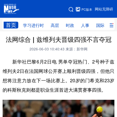
手机版
网站无障碍
PC版本
网站地图
首页
学习进行时
高层
时政
人事
国际
财
法网综合 | 兹维列夫晋级四强不言夺冠
学习进行时
高层
时政
人事
2026-06-03 10:40:43
来源：新华网
国际
财经
网评
港澳
新华社巴黎6月2日电 男单夺冠热门、2号种子兹
台湾
思客智库
全球连线
教育
维列夫2日在法国网球公开赛上顺利晋级四强，但他只
科技
科创
量子
体育
想将注意力放在下一场比赛上。20岁的门希克和23岁
文化
书画
健康
军事
的科斯秋克则都是职业生涯首进大满贯赛事四强。
访谈
视频
图片
政务
法律
中央文件
金融
汽车
食品
人居
信息化
数字经济