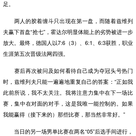
山东
河南
湖北
湖南
足。
广东
广西
海南
重庆
两人的胶着缠斗只出现在第一盘，而随着兹维列
四川
贵州
云南
西藏
夫赢下首盘“抢七”，霍达尔明显体能上的劣势被进一步
陕西
甘肃
青海
宁夏
放大。最终，德国人以7:6（3）、6:1、6:3获胜，职业
新疆
内蒙古
黑龙江
生涯第五次晋级法网四强。
赛后再次被问及如何看待自己成为夺冠头号热门
多语种频道
时，兹维列夫只能一遍遍地重复自己的答案：“正如我
English
Español
Français
عربى
此前所说，我不太关注。我将注意力集中在下一场比
Русский язык
日本語
한국어
赛，集中在对面的对手，这是我唯一能控制的。如果
Deutsch
Português
我能赢得（接下来的）那些比赛，那当然非常好。”
当日的另一场男单比赛在两名“05”后选手间进行，