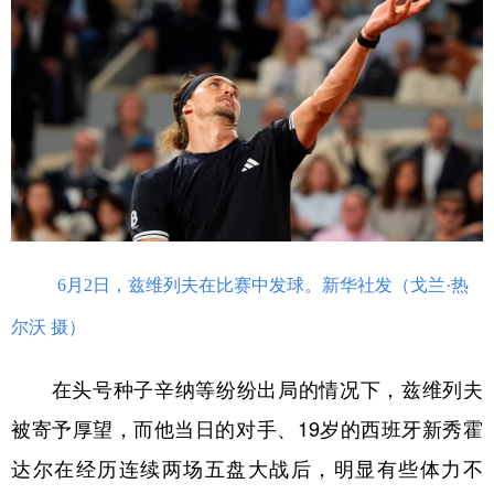
学术中国
乡村振兴
银龄
溯源中国
城市
旅游
能源
会展
彩票
娱乐
时尚
悦读
公益
一带一路
亚太网
上市公司
文化产业
6月2日，兹维列夫在比赛中发球。新华社发（戈兰·热
地方频道
尔沃 摄）
北京
天津
河北
山西
在头号种子辛纳等纷纷出局的情况下，兹维列夫
辽宁
吉林
上海
江苏
被寄予厚望，而他当日的对手、19岁的西班牙新秀霍
浙江
安徽
福建
江西
达尔在经历连续两场五盘大战后，明显有些体力不