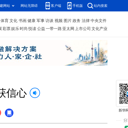
建网站
网站无障碍
客户端
手机版
站内搜索
体育
文化
书画
健康
军事
访谈
视频
图片
政务
法律
中央文件
展
彩票
娱乐
时尚
悦读
公益
一带一路
亚太网
上市公司
文化产业
获信心