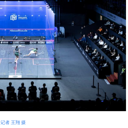
记者 王翔 摄