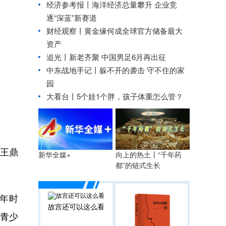
经济参考报丨
海洋经济总量攀升 企业竞
逐“深蓝”新赛道
财经观察丨
黄金缘何成全球官方储备最大
资产
追光丨
新老齐聚 中国男足6月再出征
中东战地手记丨躲不开的袭击 守不住的家
园
大看台丨5个娃1个胖，孩子体重怎么管？
王鼎
向上的热土丨“千年药
新华全媒+
都”的链式生长
年时
故宫还可以这么看
的青少