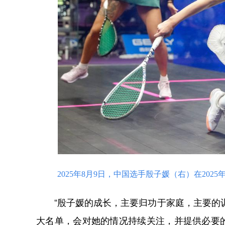
2025年8月9日，中国选手殷子媛（右）在20
“殷子媛的成长，主要归功于家庭，主要的训
大名单，会对她的情况持续关注，并提供必要