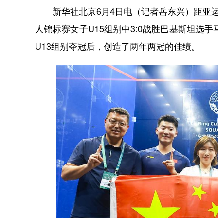
新华社北京6月4日电（记者岳东兴）距亚运
人锦标赛女子U15组别中3:0战胜巴基斯坦选
U13组别夺冠后，创造了两年两冠的佳绩。