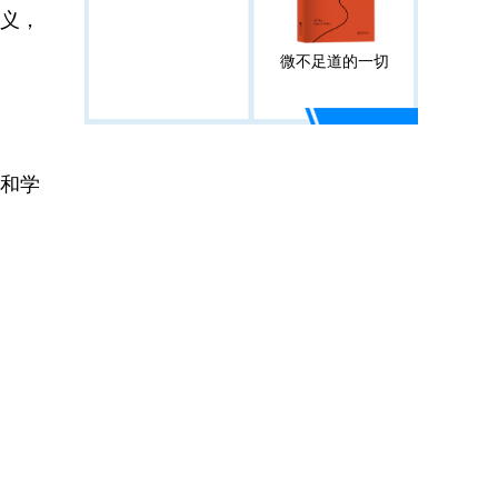
意义，
微不足道的一切
练和学