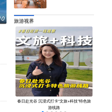
10
微视频︱中国林草 “绿动”亚太
旅游视界
春日赴光谷 沉浸式打卡“文旅+科技”特色旅
三集）
游线路