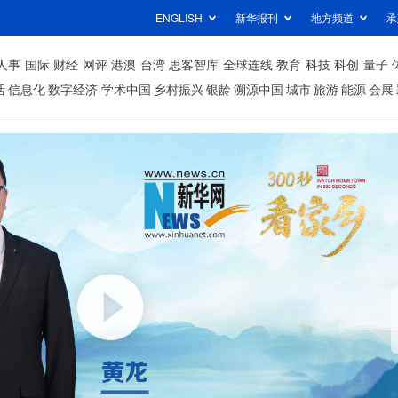
ENGLISH
新华报刊
地方频道
承
人事
国际
财经
网评
港澳
台湾
思客智库
全球连线
教育
科技
科创
量子
活
信息化
数字经济
学术中国
乡村振兴
银龄
溯源中国
城市
旅游
能源
会展