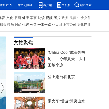
建网站
网站无障碍
客户端
手机版
站内搜索
体育
文化
书画
健康
军事
访谈
视频
图片
政务
法律
中央文件
彩票
娱乐
时尚
悦读
公益
一带一路
亚太网
上市公司
文化产业
文旅聚焦
“China Cool”成海外热
词——今年夏天，去中
国纳个凉
登上露台看北京
乘火车“慢游”武夷山水