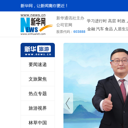
新华通讯社主办
学习进行时
高层
时政
公司官网
金融
汽车
食品
人居生
股票代码：
603888
要闻速递
文旅聚焦
热点专题
旅游视界
林草中国