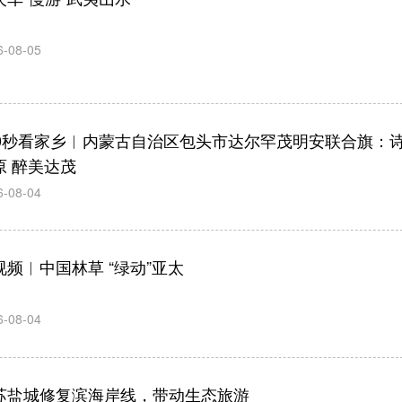
6-08-05
00秒看家乡︱内蒙古自治区包头市达尔罕茂明安联合旗：
原 醉美达茂
6-08-04
视频︱中国林草 “绿动”亚太
6-08-04
苏盐城修复滨海岸线，带动生态旅游