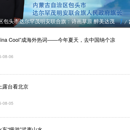
1
治区包头市达尔罕茂明安联合旗：诗画草原 醉美达茂
/
China Cool”成海外热词——今年夏天，去中国纳个凉
6-08-06
上露台看北京
6-08-05
荒漠重生︱生态治沙的绿色传承（第
火车“慢游”武夷山水