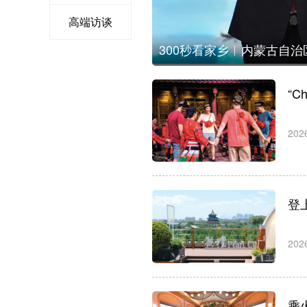
高端访谈
300秒看家乡︱内蒙古自
“
202
登
202
乘