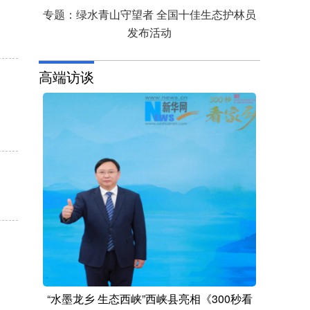
专题：绿水青山守望者 全国十佳生态护林员
发布活动
高端访谈
“水墨龙乡 生态西峡”西峡县亮相《300秒看
与坚守
“梵净