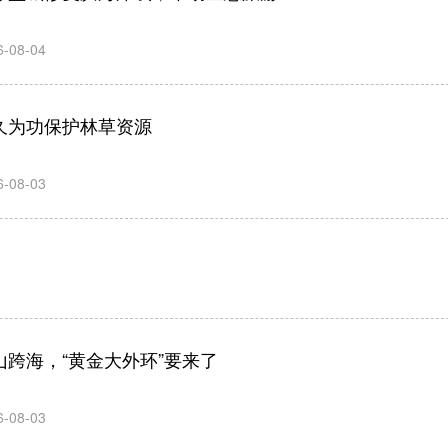
6-08-04
久为功保护林草资源
6-08-03
山跨海，“黄金大外环”要来了
6-08-03
新春走基层丨“老铁”朱春生的奔走