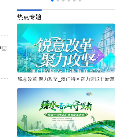
热点专题
诗画
锐意改革 聚力攻坚_澳门特区奋力进取开新篇