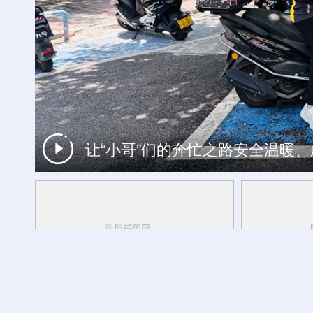
让“小哥”们的奔忙之路安全温暖
工银私人银行 君子偕伙伴同行
财经慧说丨一机难求，中国空调卖爆
方志敏同志