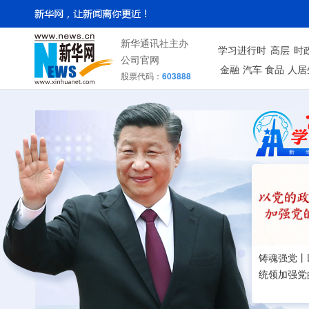
新华通讯社主办
学习进行时
高层
时
公司官网
金融
汽车
食品
人居
股票代码：
603888
铸魂强党丨
统领加强党