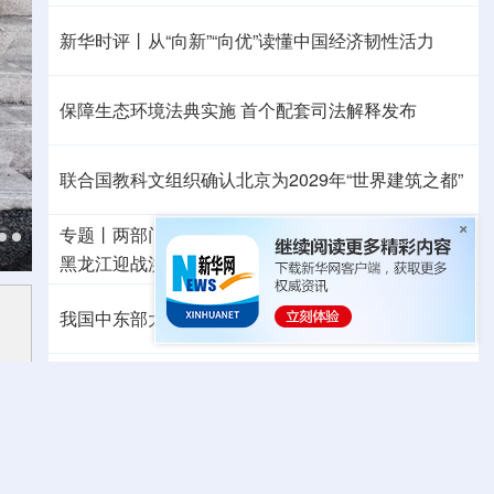
新华时评丨从“向新”“向优”读懂中国经济韧性活力
保障生态环境法典实施 首个配套司法解释发布
联合国教科文组织确认北京为2029年“世界建筑之都”
专题丨
两部门预拨3.3亿元支持8省市应急抢险救灾
黑龙江迎战洪峰见闻
多省份关键期这样做
我国中东部大范围桑拿天持续局地可超38℃
上合组织“天山-2026”联合网络反恐演习在新疆举行
中方代表：防止“三股势力”借助新兴技术蔓延渗透
暑中