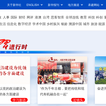
关于新华社
ENGLISH
新华报刊
地方频道
承建网站
政
人事
国际
财经
网评
港澳
台湾
思客智库
全球连线
教育
科技
科创
生活
信息化
数字经济
学术中国
乡村振兴
银龄
溯源中国
城市
旅游
能源
奋进
以党的政治建设为
“作为千年古都，要把传统和现
的各方面建设
代有机融合在一起”
学习新语
近镜头