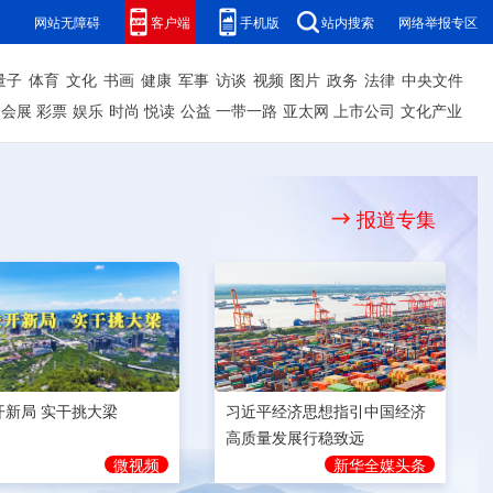
网站无障碍
客户端
手机版
站内搜索
网络举报专区
量子
体育
文化
书画
健康
军事
访谈
视频
图片
政务
法律
中央文件
会展
彩票
娱乐
时尚
悦读
公益
一带一路
亚太网
上市公司
文化产业
报道专集
开新局 实干挑大梁
习近平经济思想指引中国经济
高质量发展行稳致远
微视频
新华全媒头条