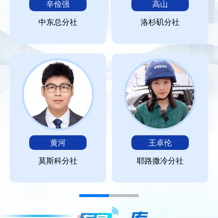
辛俭强
高山
中东总分社
洛杉矶分社
黄河
王卓伦
莫斯科分社
耶路撒冷分社