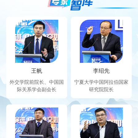
王帆
李绍先
治
外交学院前院长、中国国
宁夏大学中国阿拉伯国家
际关系学会副会长
研究院院长