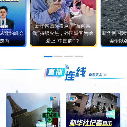
新华网国际看点｜“反向海
从北约峰会
淘”持续火热，外国游客为啥
新华网国际
走向
爱上“中国购”？
美伊以