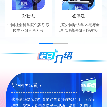
孙壮志
崔洪建
国
中国社会科学院俄罗斯东
北京外国语大学区域与全
欧中亚研究所所长
球治理高等研究院教授
新华网国际看点
这是新华网倾力打造的跨国直播连线栏目，追踪全
球热点突发，直击新闻第一现场；深度剖析国际问