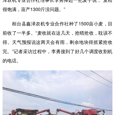
泽农机专业合作社理事长李勇捧起一把麦子说，“麦粒
很饱满，亩产1300斤没问题。”
学术中国
乡村振兴
银龄
溯源中国
城市
旅游
能源
会展
桓台县鑫泽农机专业合作社种了1500亩小麦，目
彩票
娱乐
时尚
悦读
前收了一半多。“麦收就在这几天，抢晴抢收，耽误不
得。天气预报说这两天会有雨，剩余地块得抓紧抢收
公益
一带一路
亚太网
上市公司
完。”记者采访过程中，李勇接到了好几个调度收割机
文化产业
的电话。
地方频道
北京
天津
河北
山西
辽宁
吉林
上海
江苏
浙江
安徽
福建
江西