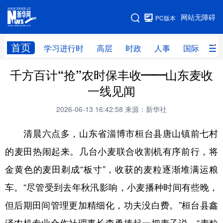
手机版
网站无障碍
PC版本
网站地图
首页
学习进行时
高层
时政
人事
国际
财
千方百计“抢”农时保丰收——山东麦收
学习进行时
高层
时政
人事
一线见闻
国际
财经
网评
港澳
2026-06-13 16:42:58
来源：新华社
台湾
思客智库
全球连线
教育
清晨六点多，山东省淄博市桓台县唐山镇前七村
科技
科创
量子
体育
的麦田热闹起来。几台小麦联合收割机有序前行，将
文化
书画
健康
军事
金黄色的麦田剃成“板寸”，收获的麦粒逐渐堆满运粮
访谈
视频
图片
政务
车。“尽管受到去年秋汛影响，小麦播种时间有些晚，
法律
中央文件
金融
汽车
但后期田间管理更加精细化，功夫没白费。”桓台县鑫
食品
人居
信息化
数字经济