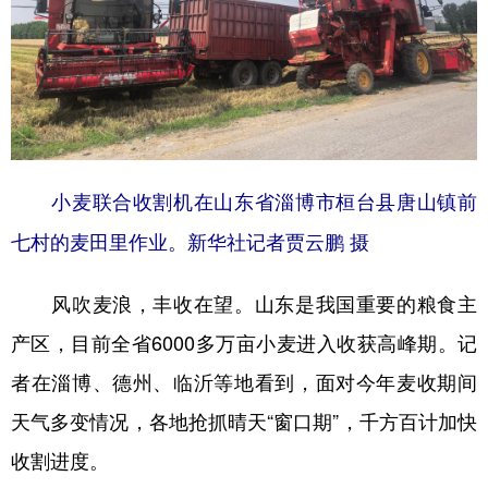
山东
河南
湖北
湖南
广东
广西
海南
重庆
四川
贵州
云南
西藏
陕西
甘肃
青海
宁夏
新疆
内蒙古
黑龙江
小麦联合收割机在山东省淄博市桓台县唐山镇前
七村的麦田里作业。新华社记者贾云鹏 摄
多语种频道
风吹麦浪，丰收在望。山东是我国重要的粮食主
English
Español
Français
عربى
产区，目前全省6000多万亩小麦进入收获高峰期。记
Русский язык
日本語
한국어
者在淄博、德州、临沂等地看到，面对今年麦收期间
Deutsch
Português
天气多变情况，各地抢抓晴天“窗口期”，千方百计加快
收割进度。