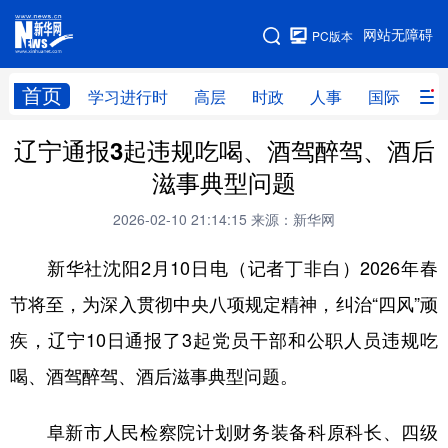
手机版
网站无障碍
PC版本
网站地图
首页
学习进行时
高层
时政
人事
国际
财
辽宁通报3起违规吃喝、酒驾醉驾、酒后
学习进行时
高层
时政
人事
滋事典型问题
国际
财经
网评
港澳
2026-02-10 21:14:15
来源：新华网
台湾
思客智库
全球连线
教育
新华社沈阳2月10日电（记者丁非白）2026年春
科技
科创
量子
体育
节将至，为深入贯彻中央八项规定精神，纠治“四风”顽
文化
书画
健康
军事
疾，辽宁10日通报了3起党员干部和公职人员违规吃
访谈
视频
图片
政务
喝、酒驾醉驾、酒后滋事典型问题。
法律
中央文件
金融
汽车
阜新市人民检察院计划财务装备科原科长、四级
食品
人居
信息化
数字经济