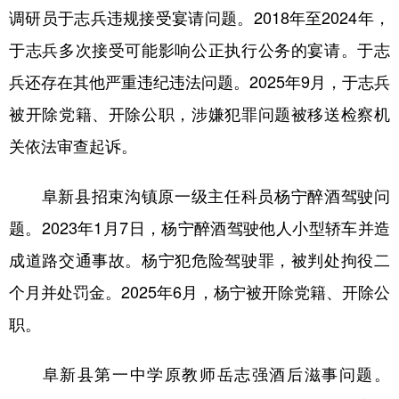
调研员于志兵违规接受宴请问题。2018年至2024年，
学术中国
乡村振兴
银龄
溯源中国
于志兵多次接受可能影响公正执行公务的宴请。于志
城市
旅游
能源
会展
兵还存在其他严重违纪违法问题。2025年9月，于志兵
彩票
娱乐
时尚
悦读
被开除党籍、开除公职，涉嫌犯罪问题被移送检察机
关依法审查起诉。
公益
一带一路
亚太网
上市公司
文化产业
阜新县招束沟镇原一级主任科员杨宁醉酒驾驶问
题。2023年1月7日，杨宁醉酒驾驶他人小型轿车并造
地方频道
成道路交通事故。杨宁犯危险驾驶罪，被判处拘役二
个月并处罚金。2025年6月，杨宁被开除党籍、开除公
北京
天津
河北
山西
职。
辽宁
吉林
上海
江苏
浙江
安徽
福建
江西
阜新县第一中学原教师岳志强酒后滋事问题。