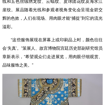
线和五色丝绒绣龙纹、云蝠纹、皮球团花纹及海水江
崖纹。展品随着光线和参观者视角变化会呈现金碧交
辉的色效，人们在现场、用肉眼才能“捕捉”到它的流光
溢彩。
“这些服饰展现在屏幕上或印刷品上时，颜色往往
会‘失真’。”策展人、故宫博物院宫廷历史部副研究馆员
章新表示，“希望观众们走进展览，用肉眼仔细观赏、
品味服饰之美。”