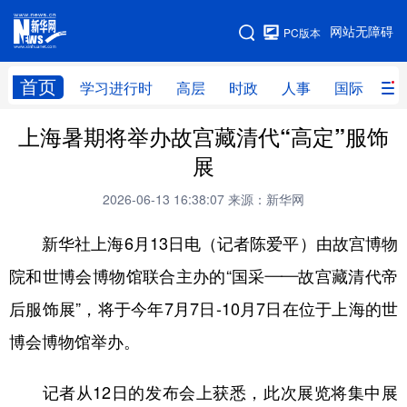
手机版
网站无障碍
PC版本
网站地图
首页
学习进行时
高层
时政
人事
国际
财
上海暑期将举办故宫藏清代“高定”服饰
学习进行时
高层
时政
人事
展
国际
财经
网评
港澳
2026-06-13 16:38:07
来源：新华网
台湾
思客智库
全球连线
教育
新华社上海6月13日电（记者陈爱平）由故宫博物
科技
科创
量子
体育
院和世博会博物馆联合主办的“国采——故宫藏清代帝
文化
书画
健康
军事
后服饰展”，将于今年7月7日-10月7日在位于上海的世
访谈
视频
图片
政务
博会博物馆举办。
法律
中央文件
金融
汽车
记者从12日的发布会上获悉，此次展览将集中展
食品
人居
信息化
数字经济