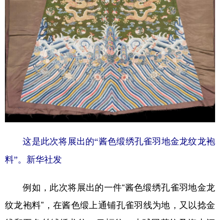
山东
河南
湖北
湖南
广东
广西
海南
重庆
四川
贵州
云南
西藏
陕西
甘肃
青海
宁夏
新疆
内蒙古
黑龙江
多语种频道
这是此次将展出的“酱色缎绣孔雀羽地金龙纹龙袍
English
Español
Français
عربى
料”。新华社发
Русский язык
日本語
한국어
Deutsch
Português
例如，此次将展出的一件“酱色缎绣孔雀羽地金龙
纹龙袍料”，在酱色缎上通铺孔雀羽线为地，又以捻金