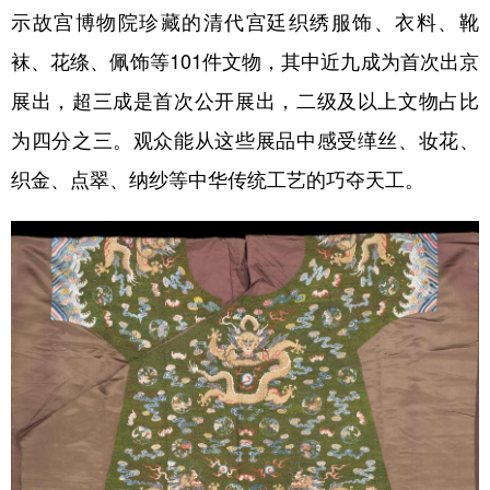
示故宫博物院珍藏的清代宫廷织绣服饰、衣料、靴
学术中国
乡村振兴
银龄
溯源中国
袜、花绦、佩饰等101件文物，其中近九成为首次出京
城市
旅游
能源
会展
展出，超三成是首次公开展出，二级及以上文物占比
彩票
娱乐
时尚
悦读
为四分之三。观众能从这些展品中感受缂丝、妆花、
织金、点翠、纳纱等中华传统工艺的巧夺天工。
公益
一带一路
亚太网
上市公司
文化产业
地方频道
北京
天津
河北
山西
辽宁
吉林
上海
江苏
浙江
安徽
福建
江西