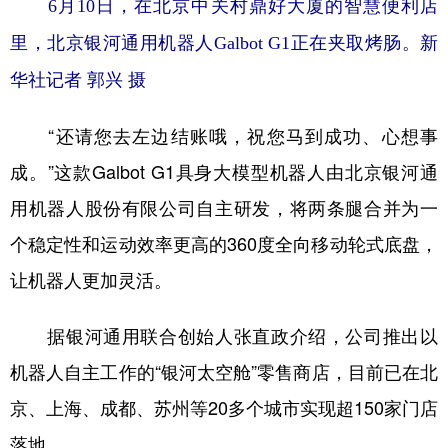
6月10日，在北京中关村鼎好大厦的智慧便利店
山东
河南
湖北
湖南
里，北京银河通用机器人Galbot G1正在夹取烤肠。新
广东
广西
海南
重庆
华社记者 郭兴 摄
四川
贵州
云南
西藏
陕西
甘肃
青海
宁夏
“还请您去左边结账哦，祝您马到成功、心想事
成。”这款Galbot G1具身大模型机器人由北京银河通
新疆
内蒙古
黑龙江
用机器人股份有限公司自主研发，将两条腿合并为一
个稳定性和运动效率更高的360度全向移动轮式底盘，
多语种频道
让机器人更加灵活。
English
Español
Français
عربى
Русский язык
日本語
한국어
据银河通用联合创始人张直政介绍，公司推出以
机器人自主工作的“银河太空舱”零售商店，目前已在北
Deutsch
Português
京、上海、成都、苏州等20多个城市实现超150家门店
落地。