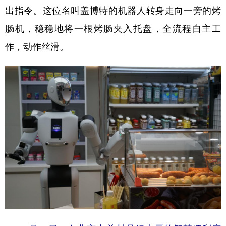
出指令。这位名叫盖博特的机器人转身走向一旁的烤
学术中国
乡村振兴
银龄
溯源中国
肠机，稳稳地将一根烤肠夹入托盘，全流程自主工
城市
旅游
能源
会展
作，动作丝滑。
彩票
娱乐
时尚
悦读
公益
一带一路
亚太网
上市公司
文化产业
地方频道
北京
天津
河北
山西
辽宁
吉林
上海
江苏
浙江
安徽
福建
江西