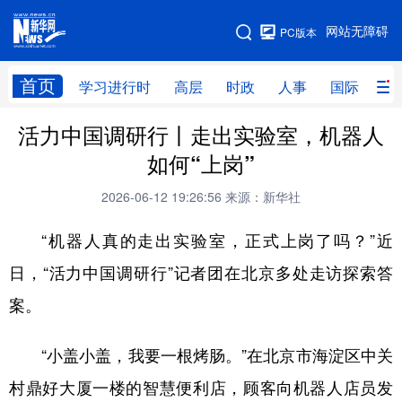
手机版
网站无障碍
PC版本
网站地图
首页
学习进行时
高层
时政
人事
国际
财
活力中国调研行丨走出实验室，机器人
学习进行时
高层
时政
人事
如何“上岗”
国际
财经
网评
港澳
2026-06-12 19:26:56
来源：新华社
台湾
思客智库
全球连线
教育
“机器人真的走出实验室，正式上岗了吗？”近
科技
科创
量子
体育
日，“活力中国调研行”记者团在北京多处走访探索答
文化
书画
健康
军事
案。
访谈
视频
图片
政务
“小盖小盖，我要一根烤肠。”在北京市海淀区中关
法律
中央文件
金融
汽车
村鼎好大厦一楼的智慧便利店，顾客向机器人店员发
食品
人居
信息化
数字经济