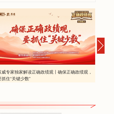
权威专家独家解读正确政绩观丨确保正确政绩观，
权威专
要抓住“关键少数”
出“硬政