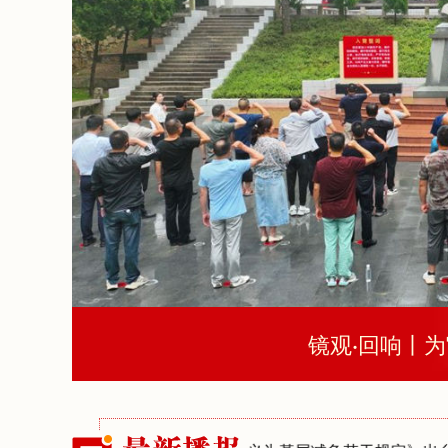
镜观·回响丨