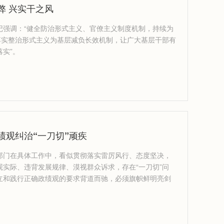
弊 兴实干之风
记强调：“健全防治形式主义、官僚主义制度机制，持续为
“落实整治形式主义为基层减负长效机制，让广大基层干部有
实”。
绩观纠治“一刀切”顽疾
部门在具体工作中，看似贯彻落实雷厉风行、态度坚决，
观实际、违背发展规律、漠视群众诉求，存在“一刀切”问
立和践行正确政绩观的要求背道而驰，必须旗帜鲜明亮剑