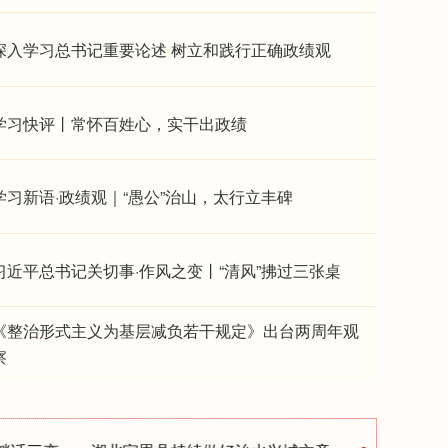
深入学习总书记重要论述 树立和践行正确政绩观
学习快评丨常怀百姓心，实干出政绩
学习新语·政绩观｜“愚公”治山，太行立丰碑
习近平总书记关切事·作风之变丨“清风”拂过三张桌
《整治形式主义为基层减负若干规定》出台两周年观
学习原声·开局“十五五”丨以造福
察