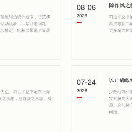
08-06
除作风之
2026
真碰硬纠治统计造假，防范和
习近平总书
坛活动乱象……紧盯老问题、
基层减负”
稳步推进，给基层带来了显著
更多精力抓落
07-24
以正确政
2026
着力点。习近平总书记在上海
少数地方和
众之所想，急群众之所急。看
实则脱离客
。
题。这与树
纠治。