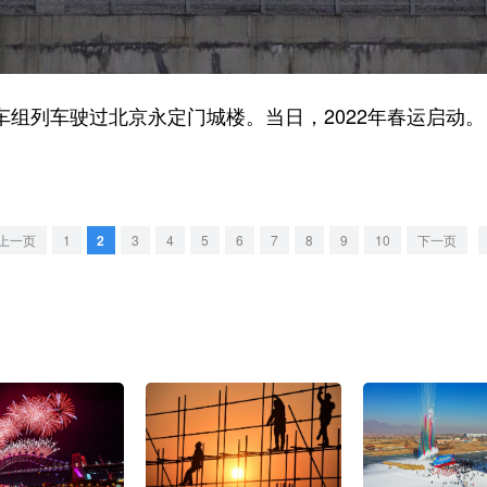
车组列车驶过北京永定门城楼。当日，2022年春运启动。
上一页
1
2
3
4
5
6
7
8
9
10
下一页