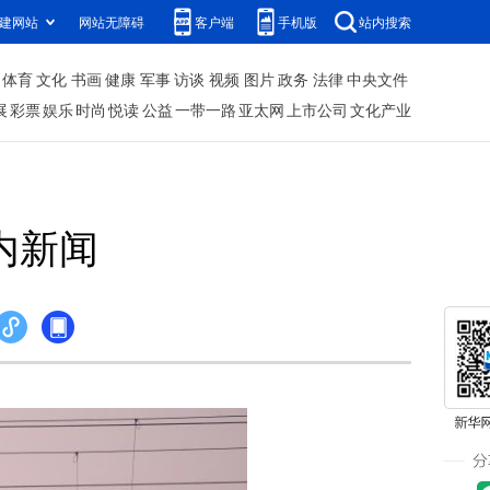
建网站
网站无障碍
客户端
手机版
站内搜索
体育
文化
书画
健康
军事
访谈
视频
图片
政务
法律
中央文件
展
彩票
娱乐
时尚
悦读
公益
一带一路
亚太网
上市公司
文化产业
内新闻