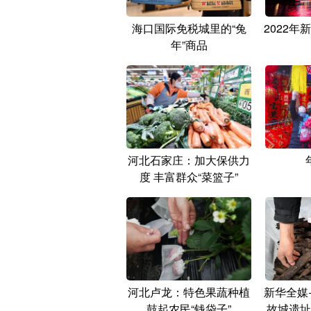
海口国际免税城里的“兔
2022年
年”商品
河北石家庄：加大保供力
度 丰富群众“菜篮子”
河北卢龙：特色果蔬种植
新华全媒
鼓起农民“钱袋子”
故城遗址