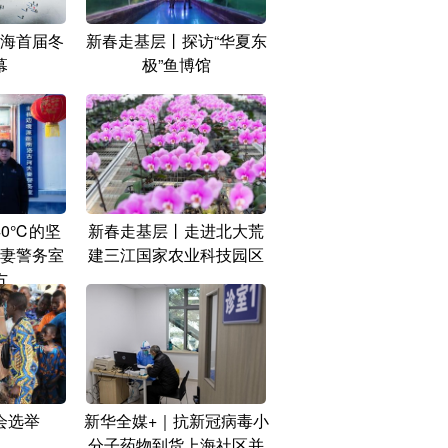
海首届冬
新春走基层丨探访“华夏东
幕
极”鱼博馆
40℃的坚
新春走基层丨走进北大荒
妻警务室
建三江国家农业科技园区
方
会选举
新华全媒+｜抗新冠病毒小
分子药物到货上海社区并