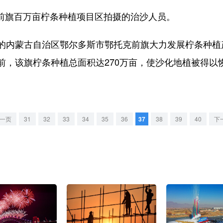
克前旗百万亩柠条种植项目区拍摄的治沙人员。
内蒙古自治区鄂尔多斯市鄂托克前旗大力发展柠条种植
前，该旗柠条种植总面积达270万亩，使沙化地植被得以
一页
31
32
33
34
35
36
37
38
39
40
下