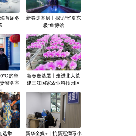
海首届冬
新春走基层丨探访“华夏东
幕
极”鱼博馆
40℃的坚
新春走基层丨走进北大荒
妻警务室
建三江国家农业科技园区
方
会选举
新华全媒+｜抗新冠病毒小