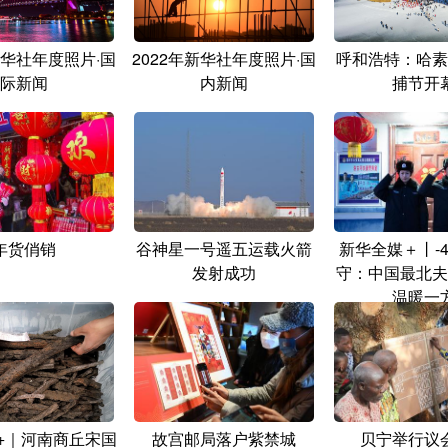
新华社年度照片·国
2022年新华社年度照片·国
呼和浩特：哈素
际新闻
内新闻
捕节开
年货俏销
谷神星一号遥五运载火箭
新华全媒＋丨-
发射成功
守：中国最北夫
温暖一
+｜河南商丘宋国
故宫邮局落户紫禁城
贝宁举行议