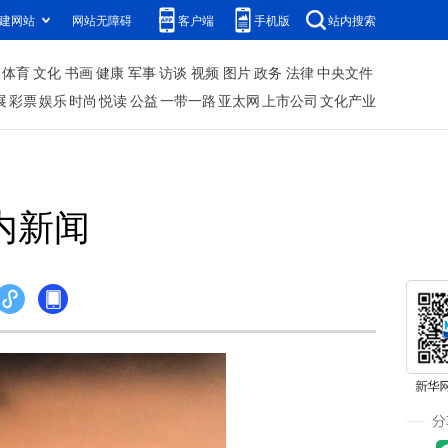
建网站
网站无障碍
客户端
手机版
站内搜索
体育
文化
书画
健康
军事
访谈
视频
图片
政务
法律
中央文件
展
彩票
娱乐
时尚
悦读
公益
一带一路
亚太网
上市公司
文化产业
内新闻