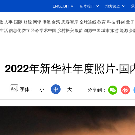
ENGLISH
新华报刊
地方频道
承
政
人事
国际
财经
网评
港澳
台湾
思客智库
全球连线
教育
科技
科创
量子
生活
信息化
数字经济
学术中国
乡村振兴
银龄
溯源中国
城市
旅游
能源
会
2022年新华社年度照片·国
字体：
小
中
大
分享到：