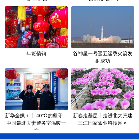
年货俏销
谷神星一号遥五运载火箭发
射成功
新华全媒＋丨-40℃的坚守：
新春走基层丨走进北大荒建
中国最北夫妻警务室温暖一
三江国家农业科技园区
方