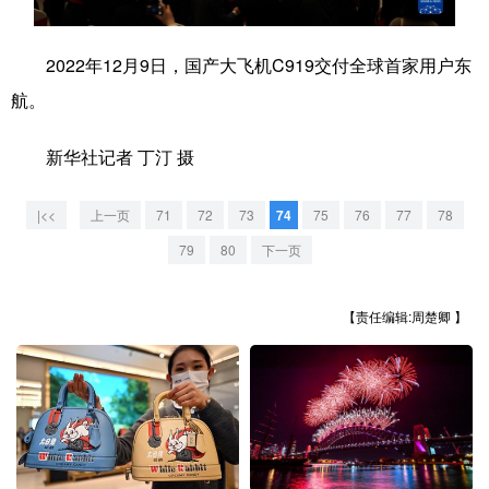
学术中国
乡村振兴
银龄
溯源中国
2022年12月9日，国产大飞机C919交付全球首家用户东
城市
旅游
能源
会展
航。
彩票
娱乐
时尚
悦读
新华社记者 丁汀 摄
公益
一带一路
亚太网
上市公司
|<<
上一页
71
72
73
74
75
76
77
78
文化产业
79
80
下一页
地方频道
【责任编辑:周楚卿 】
北京
天津
河北
山西
辽宁
吉林
上海
江苏
浙江
安徽
福建
江西