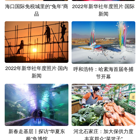
山东
河南
湖北
湖南
2022年新华社年度照片·国际
海口国际免税城里的“兔年”商
新闻
品
广东
广西
海南
重庆
四川
贵州
云南
西藏
陕西
甘肃
青海
宁夏
新疆
内蒙古
黑龙江
2022年新华社年度照片·国内
呼和浩特：哈素海首届冬捕
新闻
节开幕
多语种频道
English
Español
Français
عربى
Русский язык
日本語
한국어
Deutsch
Português
新春走基层丨探访“华夏东
河北石家庄：加大保供力度
极”鱼博馆
丰富群众“菜篮子”