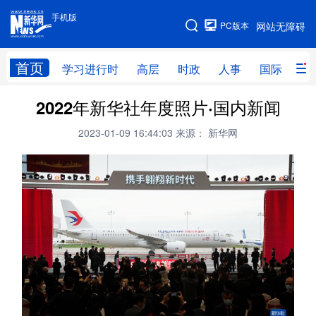
手机版
手机版
PC版本
网站无障碍
网站地图
首页
学习进行时
高层
时政
人事
国际
财
2022年新华社年度照片·国内新闻
学习进行时
高层
时政
人事
2023-01-09 16:44:03
来源： 新华网
国际
财经
网评
港澳
台湾
思客智库
全球连线
教育
科技
科创
量子
体育
文化
书画
健康
军事
访谈
视频
图片
政务
法律
中央文件
金融
汽车
食品
人居
信息化
数字经济