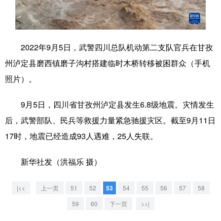
学术中国
乡村振兴
银龄
溯源中国
城市
旅游
能源
会展
2022年9月5日，武警四川总队机动第二支队官兵在甘孜
彩票
娱乐
时尚
悦读
州泸定县磨西镇磨子沟村搭建临时木桥转移被困群众（手机
照片）。
公益
一带一路
亚太网
上市公司
文化产业
9月5日，四川省甘孜州泸定县发生6.8级地震。灾情发生
后，武警部队、民兵等救援力量紧急驰援灾区。截至9月11日
17时，地震已经造成93人遇难，25人失联。
地方频道
新华社发（洪福乐 摄）
北京
天津
河北
山西
辽宁
吉林
上海
江苏
|<<
上一页
51
52
53
54
55
56
57
58
浙江
安徽
福建
江西
59
60
下一页
>>|