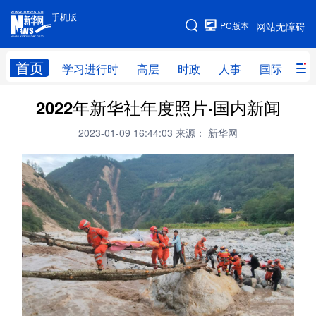
手机版
手机版
PC版本
网站无障碍
网站地图
首页
学习进行时
高层
时政
人事
国际
财
2022年新华社年度照片·国内新闻
学习进行时
高层
时政
人事
2023-01-09 16:44:03
来源： 新华网
国际
财经
网评
港澳
台湾
思客智库
全球连线
教育
科技
科创
量子
体育
文化
书画
健康
军事
访谈
视频
图片
政务
法律
中央文件
金融
汽车
食品
人居
信息化
数字经济