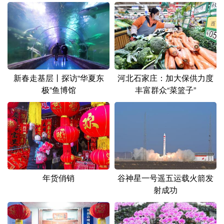
新春走基层丨探访“华夏东
河北石家庄：加大保供力度
极”鱼博馆
丰富群众“菜篮子”
年货俏销
谷神星一号遥五运载火箭发
射成功