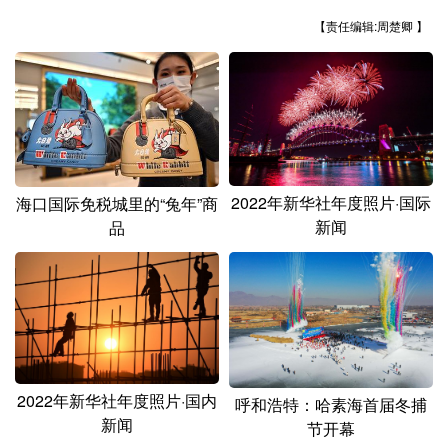
山东
河南
湖北
湖南
【责任编辑:周楚卿 】
广东
广西
海南
重庆
四川
贵州
云南
西藏
陕西
甘肃
青海
宁夏
新疆
内蒙古
黑龙江
2022年新华社年度照片·国际
海口国际免税城里的“兔年”商
新闻
品
多语种频道
English
Español
Français
عربى
Русский язык
日本語
한국어
Deutsch
Português
2022年新华社年度照片·国内
呼和浩特：哈素海首届冬捕
新闻
节开幕