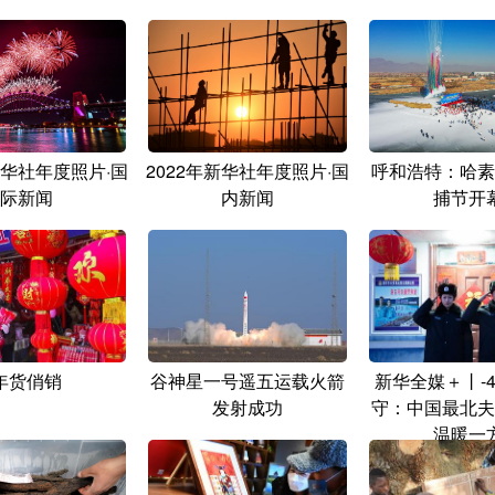
新华社年度照片·国
2022年新华社年度照片·国
呼和浩特：哈素
际新闻
内新闻
捕节开
年货俏销
谷神星一号遥五运载火箭
新华全媒＋丨-
发射成功
守：中国最北夫
温暖一