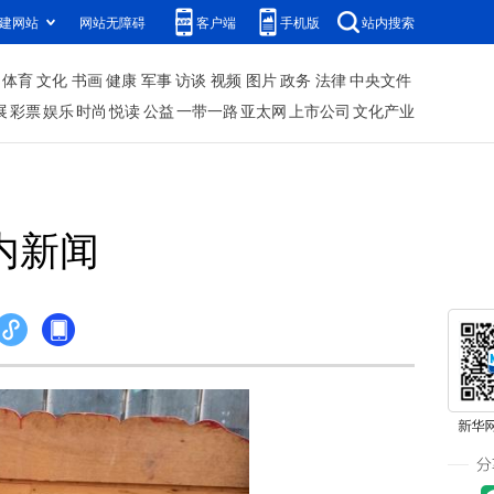
建网站
网站无障碍
客户端
手机版
站内搜索
体育
文化
书画
健康
军事
访谈
视频
图片
政务
法律
中央文件
展
彩票
娱乐
时尚
悦读
公益
一带一路
亚太网
上市公司
文化产业
内新闻