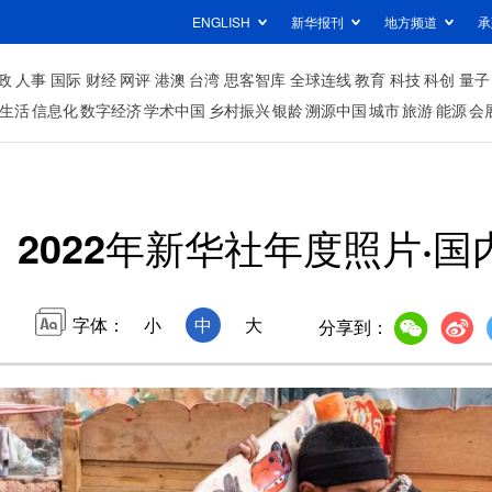
ENGLISH
新华报刊
地方频道
承
政
人事
国际
财经
网评
港澳
台湾
思客智库
全球连线
教育
科技
科创
量子
生活
信息化
数字经济
学术中国
乡村振兴
银龄
溯源中国
城市
旅游
能源
会
2022年新华社年度照片·国
字体：
小
中
大
分享到：