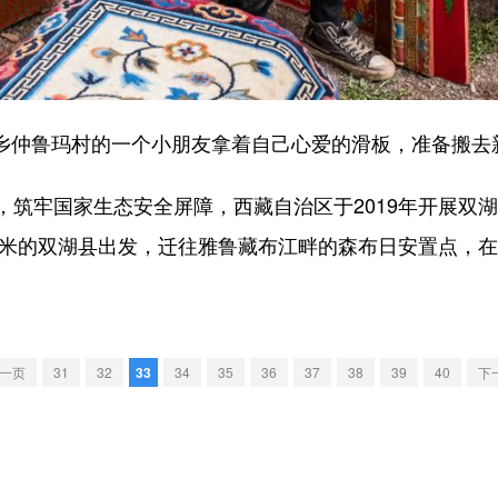
玛乡仲鲁玛村的一个小朋友拿着自己心爱的滑板，准备搬去
牢国家生态安全屏障，西藏自治区于2019年开展双湖县
00米的双湖县出发，迁往雅鲁藏布江畔的森布日安置点，
一页
31
32
33
34
35
36
37
38
39
40
下