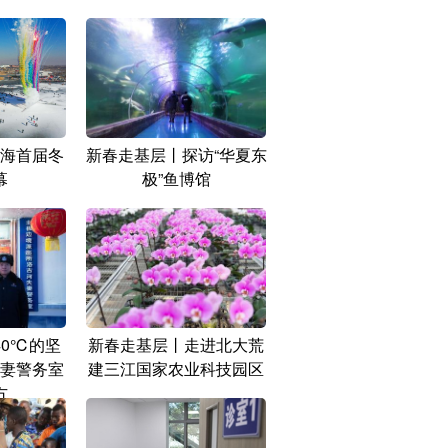
海首届冬
新春走基层丨探访“华夏东
幕
极”鱼博馆
40℃的坚
新春走基层丨走进北大荒
妻警务室
建三江国家农业科技园区
方