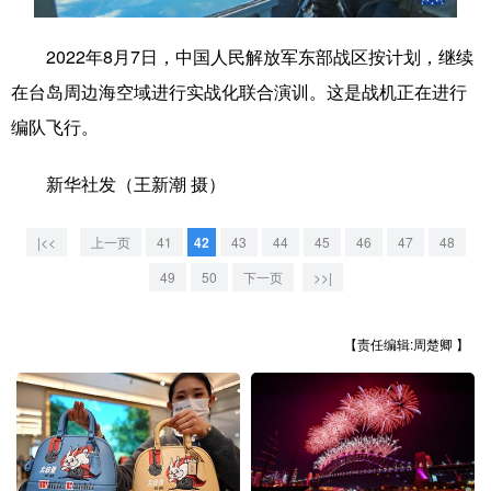
学术中国
乡村振兴
银龄
溯源中国
2022年8月7日，中国人民解放军东部战区按计划，继续
城市
旅游
能源
会展
在台岛周边海空域进行实战化联合演训。这是战机正在进行
编队飞行。
彩票
娱乐
时尚
悦读
公益
一带一路
亚太网
上市公司
新华社发（王新潮 摄）
文化产业
|<<
上一页
41
42
43
44
45
46
47
48
49
50
下一页
>>|
地方频道
【责任编辑:周楚卿 】
北京
天津
河北
山西
辽宁
吉林
上海
江苏
浙江
安徽
福建
江西