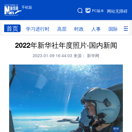
手机版
手机版
PC版本
网站无障碍
网站地图
首页
学习进行时
高层
时政
人事
国际
财
2022年新华社年度照片·国内新闻
学习进行时
高层
时政
人事
2023-01-09 16:44:03
来源： 新华网
国际
财经
网评
港澳
台湾
思客智库
全球连线
教育
科技
科创
量子
体育
文化
书画
健康
军事
访谈
视频
图片
政务
法律
中央文件
金融
汽车
食品
人居
信息化
数字经济