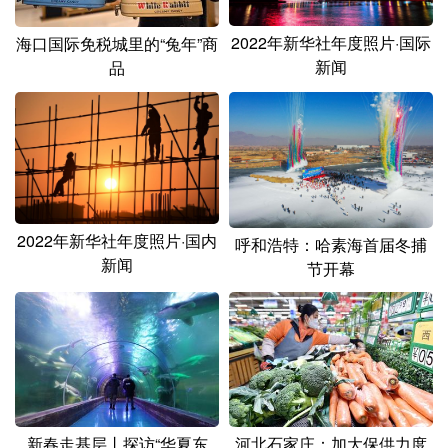
山东
河南
湖北
湖南
2022年新华社年度照片·国际
海口国际免税城里的“兔年”商
广东
广西
海南
重庆
新闻
品
四川
贵州
云南
西藏
陕西
甘肃
青海
宁夏
新疆
内蒙古
黑龙江
2022年新华社年度照片·国内
呼和浩特：哈素海首届冬捕
多语种频道
新闻
节开幕
English
Español
Français
عربى
Русский язык
日本語
한국어
Deutsch
Português
新春走基层丨探访“华夏东
河北石家庄：加大保供力度