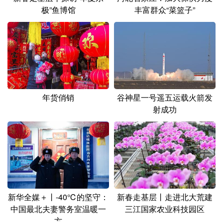
极”鱼博馆
丰富群众“菜篮子”
年货俏销
谷神星一号遥五运载火箭发
射成功
新华全媒＋丨-40℃的坚守：
新春走基层丨走进北大荒建
中国最北夫妻警务室温暖一
三江国家农业科技园区
方