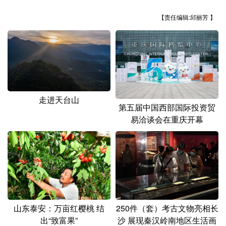
山东
河南
湖北
湖南
【责任编辑:邱丽芳 】
广东
广西
海南
重庆
四川
贵州
云南
西藏
陕西
甘肃
青海
宁夏
新疆
内蒙古
黑龙江
走进天台山
第五届中国西部国际投资贸
易洽谈会在重庆开幕
多语种频道
English
Español
Français
عربى
Русский язык
日本語
한국어
Deutsch
Português
山东泰安：万亩红樱桃 结
250件（套）考古文物亮相长
出“致富果”
沙 展现秦汉岭南地区生活画