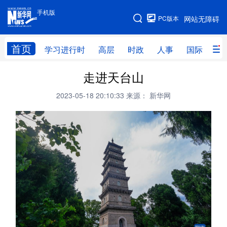
手机版
手机版
PC版本
网站无障碍
网站地图
首页
学习进行时
高层
时政
人事
国际
财
走进天台山
学习进行时
高层
时政
人事
2023-05-18 20:10:33
来源： 新华网
国际
财经
网评
港澳
台湾
思客智库
全球连线
教育
科技
科创
量子
体育
文化
书画
健康
军事
访谈
视频
图片
政务
法律
中央文件
金融
汽车
食品
人居
信息化
数字经济