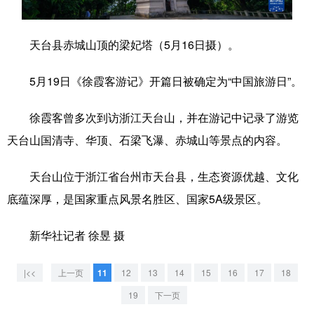
学术中国
乡村振兴
银龄
溯源中国
天台县赤城山顶的梁妃塔（5月16日摄）。
城市
旅游
能源
会展
5月19日《徐霞客游记》开篇日被确定为“中国旅游日”。
彩票
娱乐
时尚
悦读
公益
一带一路
亚太网
上市公司
徐霞客曾多次到访浙江天台山，并在游记中记录了游览
天台山国清寺、华顶、石梁飞瀑、赤城山等景点的内容。
文化产业
天台山位于浙江省台州市天台县，生态资源优越、文化
地方频道
底蕴深厚，是国家重点风景名胜区、国家5A级景区。
北京
天津
河北
山西
新华社记者 徐昱 摄
辽宁
吉林
上海
江苏
|<<
上一页
11
12
13
14
15
16
17
18
浙江
安徽
福建
江西
19
下一页