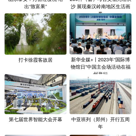
出“致富果”
沙 展现秦汉岭南地区生活画
卷
新华全媒+丨2023年“国际博
打卡徐霞客故居
物馆日”中国主会场活动在福
州举行
第七届世界智能大会开幕
中亚班列（郑州）开行五周
年