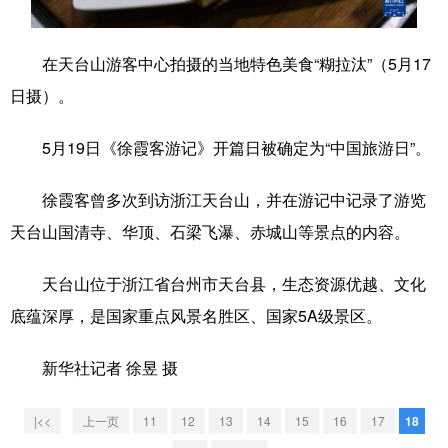
学术中国
乡村振兴
银龄
溯源中国
在天台山游客中心拍摄的当地特色美食“糊拉汰”（5月17
城市
旅游
能源
会展
日摄）。
彩票
娱乐
时尚
悦读
5月19日《徐霞客游记》开篇日被确定为“中国旅游日”。
公益
一带一路
亚太网
上市公司
徐霞客曾多次到访浙江天台山，并在游记中记录了游览
文化产业
天台山国清寺、华顶、石梁飞瀑、赤城山等景点的内容。
地方频道
天台山位于浙江省台州市天台县，生态资源优越、文化
底蕴深厚，是国家重点风景名胜区、国家5A级景区。
北京
天津
河北
山西
新华社记者 徐昱 摄
辽宁
吉林
上海
江苏
浙江
安徽
福建
江西
|<<
上一页
11
12
13
14
15
16
17
18