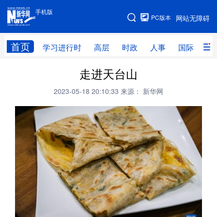
手机版
手机版
PC版本
网站无障碍
网站地图
首页
学习进行时
高层
时政
人事
国际
财
走进天台山
学习进行时
高层
时政
人事
2023-05-18 20:10:33
来源： 新华网
国际
财经
网评
港澳
台湾
思客智库
全球连线
教育
科技
科创
量子
体育
文化
书画
健康
军事
访谈
视频
图片
政务
法律
中央文件
金融
汽车
食品
人居
信息化
数字经济