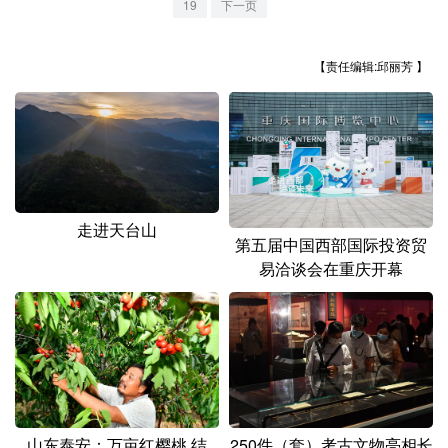
19
下一页
山东
河南
湖北
湖南
广东
广西
海南
重庆
【责任编辑:邱丽芳 】
四川
贵州
云南
西藏
陕西
甘肃
青海
宁夏
新疆
内蒙古
黑龙江
走进天台山
第五届中国西部国际投资贸
多语种频道
易洽谈会在重庆开幕
English
Español
Français
عربى
Русский язык
日本語
한국어
Deutsch
Português
山东泰安：万亩红樱桃 结
250件（套）考古文物亮相长