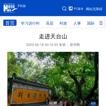
手机版
手机版
PC版本
网站无障碍
网站地图
首页
学习进行时
高层
时政
人事
国际
财
走进天台山
学习进行时
高层
时政
人事
2023-05-18 20:10:33
来源： 新华网
国际
财经
网评
港澳
台湾
思客智库
全球连线
教育
科技
科创
量子
体育
文化
书画
健康
军事
访谈
视频
图片
政务
法律
中央文件
金融
汽车
食品
人居
信息化
数字经济