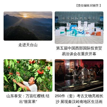
山东
河南
湖北
湖南
【责任编辑:邱丽芳 】
广东
广西
海南
重庆
四川
贵州
云南
西藏
陕西
甘肃
青海
宁夏
新疆
内蒙古
黑龙江
走进天台山
第五届中国西部国际投资贸
易洽谈会在重庆开幕
多语种频道
English
Español
Français
عربى
Русский язык
日本語
한국어
Deutsch
Português
山东泰安：万亩红樱桃 结
250件（套）考古文物亮相长
出“致富果”
沙 展现秦汉岭南地区生活画