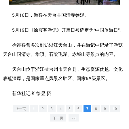
学术中国
乡村振兴
银龄
溯源中国
5月16日，游客在天台县国清寺参观。
城市
旅游
能源
会展
5月19日《徐霞客游记》开篇日被确定为“中国旅游日”。
彩票
娱乐
时尚
悦读
徐霞客曾多次到访浙江天台山，并在游记中记录了游览
公益
一带一路
亚太网
上市公司
天台山国清寺、华顶、石梁飞瀑、赤城山等景点的内容。
文化产业
天台山位于浙江省台州市天台县，生态资源优越、文化
底蕴深厚，是国家重点风景名胜区、国家5A级景区。
地方频道
新华社记者 徐昱 摄
北京
天津
河北
山西
辽宁
吉林
上海
江苏
上一页
1
2
3
4
5
6
7
8
9
10
下一页
>>|
浙江
安徽
福建
江西