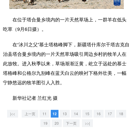
学术中国
乡村振兴
银龄
溯源中国
在位于塔合曼乡境内的一片天然草场上，一群羊在低头
城市
旅游
能源
会展
吃草（9月6日摄）。
彩票
娱乐
时尚
悦读
在“冰川之父”慕士塔格峰脚下，新疆塔什库尔干塔吉克自
公益
一带一路
亚太网
上市公司
治县塔合曼乡境内的一片天然草场吸引周边乡村的牧羊人在
文化产业
此放牧。进入秋季以来，草场渐渐泛黄，屹立于远处的慕士
塔格峰和公格尔九别峰在蓝天白云的映衬下格外壮美，一幅
宁静悠远的牧羊图引人入胜。
地方频道
北京
天津
河北
山西
新华社记者 兰红光 摄
辽宁
吉林
上海
江苏
|<<
上一页
11
12
13
14
15
16
17
18
浙江
安徽
福建
江西
19
20
下一页
>>|