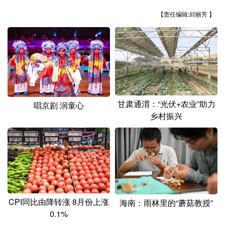
山东
河南
湖北
湖南
【责任编辑:邱丽芳 】
广东
广西
海南
重庆
四川
贵州
云南
西藏
陕西
甘肃
青海
宁夏
新疆
内蒙古
黑龙江
甘肃通渭：“光伏+农业”助力
唱京剧 润童心
乡村振兴
多语种频道
English
Español
Français
عربى
Русский язык
日本語
한국어
Deutsch
Português
CPI同比由降转涨 8月份上涨
海南：雨林里的“蘑菇教授”
0.1%