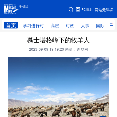
手机版
手机版
PC版本
网站无障碍
网站地图
首页
学习进行时
高层
时政
人事
国际
财
慕士塔格峰下的牧羊人
学习进行时
高层
时政
人事
2023-09-09 19:19:20
来源： 新华网
国际
财经
网评
港澳
台湾
思客智库
全球连线
教育
科技
科创
量子
体育
文化
书画
健康
军事
访谈
视频
图片
政务
法律
中央文件
金融
汽车
食品
人居
信息化
数字经济