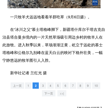
学术中国
乡村振兴
银龄
溯源中国
一只牧羊犬远远地看着羊群吃草（9月6日摄）。
城市
旅游
能源
会展
在“冰川之父”慕士塔格峰脚下，新疆塔什库尔干塔吉克自
彩票
娱乐
时尚
悦读
治县塔合曼乡境内的一片天然草场吸引周边乡村的牧羊人在
公益
一带一路
亚太网
上市公司
此放牧。进入秋季以来，草场渐渐泛黄，屹立于远处的慕士
文化产业
塔格峰和公格尔九别峰在蓝天白云的映衬下格外壮美，一幅
宁静悠远的牧羊图引人入胜。
地方频道
新华社记者 兰红光 摄
北京
天津
河北
山西
上一页
1
2
3
4
5
6
7
8
9
10
辽宁
吉林
上海
江苏
下一页
>>|
浙江
安徽
福建
江西
【责任编辑:邱丽芳 】