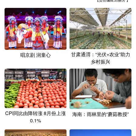
山东
河南
湖北
湖南
广东
广西
海南
重庆
四川
贵州
云南
西藏
陕西
甘肃
青海
宁夏
新疆
内蒙古
黑龙江
甘肃通渭：“光伏+农业”助力
唱京剧 润童心
乡村振兴
多语种频道
English
Español
Français
عربى
Русский язык
日本語
한국어
CPI同比由降转涨 8月份上涨
海南：雨林里的“蘑菇教授”
Deutsch
Português
0.1%