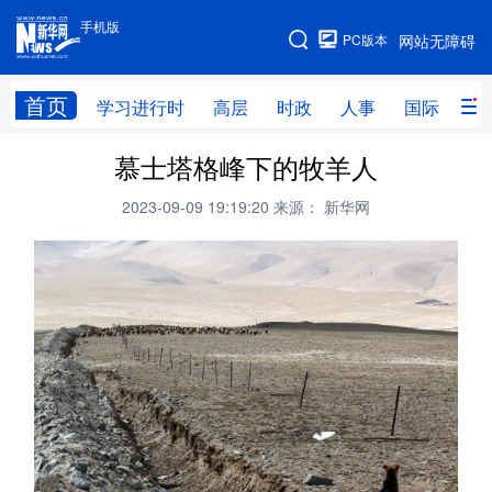
手机版
手机版
PC版本
网站无障碍
网站地图
首页
学习进行时
高层
时政
人事
国际
财
慕士塔格峰下的牧羊人
学习进行时
高层
时政
人事
2023-09-09 19:19:20
来源： 新华网
国际
财经
网评
港澳
台湾
思客智库
全球连线
教育
科技
科创
量子
体育
文化
书画
健康
军事
访谈
视频
图片
政务
法律
中央文件
金融
汽车
食品
人居
信息化
数字经济