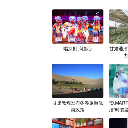
唱京剧 润童心
甘肃通渭
力
甘肃敦煌发布冬春旅游优
“D.MAR
惠政策
洁”时装