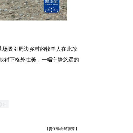
草场吸引周边乡村的牧羊人在此放
映衬下格外壮美，一幅宁静悠远的
>>|
【责任编辑:邱丽芳 】