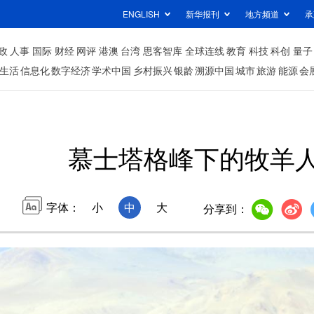
ENGLISH
新华报刊
地方频道
承
政
人事
国际
财经
网评
港澳
台湾
思客智库
全球连线
教育
科技
科创
量子
生活
信息化
数字经济
学术中国
乡村振兴
银龄
溯源中国
城市
旅游
能源
会
慕士塔格峰下的牧羊
字体：
小
中
大
分享到：