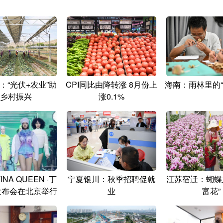
：“光伏+农业”助
CPI同比由降转涨 8月份上
海南：雨林里的“
乡村振兴
涨0.1%
TINA QUEEN ·丁
宁夏银川：秋季招聘促就
江苏宿迁：蝴蝶
发布会在北京举行
业
富花”