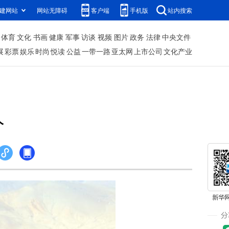
建网站
网站无障碍
客户端
手机版
站内搜索
体育
文化
书画
健康
军事
访谈
视频
图片
政务
法律
中央文件
展
彩票
娱乐
时尚
悦读
公益
一带一路
亚太网
上市公司
文化产业
人