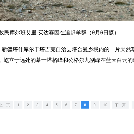
民库尔班艾里·买达赛因在追赶羊群（9月6日摄）。
新疆塔什库尔干塔吉克自治县塔合曼乡境内的一片天然
，屹立于远处的慕士塔格峰和公格尔九别峰在蓝天白云的
上一页
1
2
3
4
5
6
7
8
9
10
下一页