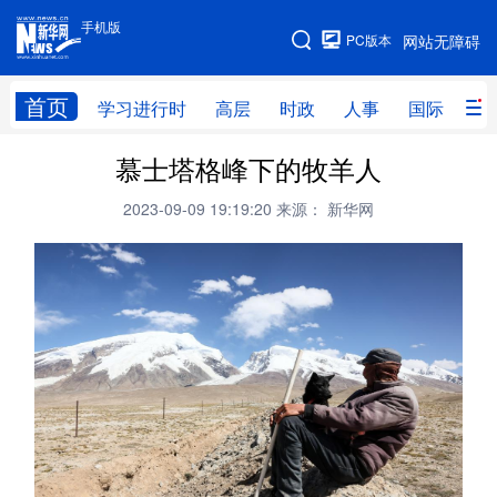
手机版
手机版
PC版本
网站无障碍
网站地图
首页
学习进行时
高层
时政
人事
国际
财
慕士塔格峰下的牧羊人
学习进行时
高层
时政
人事
2023-09-09 19:19:20
来源： 新华网
国际
财经
网评
港澳
台湾
思客智库
全球连线
教育
科技
科创
量子
体育
文化
书画
健康
军事
访谈
视频
图片
政务
法律
中央文件
金融
汽车
食品
人居
信息化
数字经济