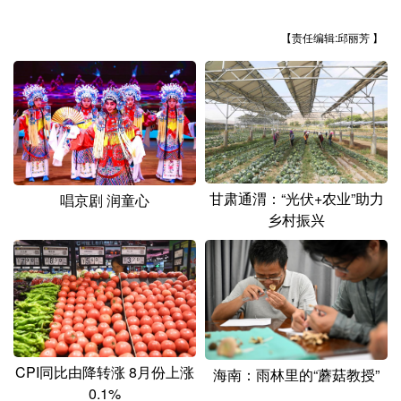
山东
河南
湖北
湖南
【责任编辑:邱丽芳 】
广东
广西
海南
重庆
四川
贵州
云南
西藏
陕西
甘肃
青海
宁夏
新疆
内蒙古
黑龙江
甘肃通渭：“光伏+农业”助力
唱京剧 润童心
乡村振兴
多语种频道
English
Español
Français
عربى
Русский язык
日本語
한국어
Deutsch
Português
CPI同比由降转涨 8月份上涨
海南：雨林里的“蘑菇教授”
0.1%