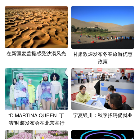
在新疆麦盖提感受沙漠风光
甘肃敦煌发布冬春旅游优惠
政策
宁夏银川：秋季招聘促就业
“D.MARTINA QUEEN ·丁
洁”时装发布会在北京举行