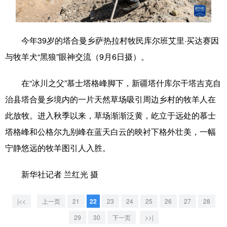
学术中国
乡村振兴
银龄
溯源中国
今年39岁的塔合曼乡萨热拉村牧民库尔班艾里·买达赛因
城市
旅游
能源
会展
与牧羊犬“黑狼”眼神交流（9月6日摄）。
彩票
娱乐
时尚
悦读
在“冰川之父”慕士塔格峰脚下，新疆塔什库尔干塔吉克自
公益
一带一路
亚太网
上市公司
治县塔合曼乡境内的一片天然草场吸引周边乡村的牧羊人在
文化产业
此放牧。进入秋季以来，草场渐渐泛黄，屹立于远处的慕士
塔格峰和公格尔九别峰在蓝天白云的映衬下格外壮美，一幅
地方频道
宁静悠远的牧羊图引人入胜。
北京
天津
河北
山西
新华社记者 兰红光 摄
辽宁
吉林
上海
江苏
|<<
上一页
21
22
23
24
25
26
27
28
浙江
安徽
福建
江西
29
30
下一页
>>|