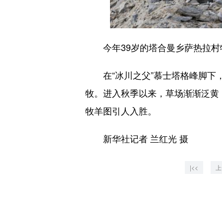
今年39岁的塔合曼乡萨热拉村牧
在“冰川之父”慕士塔格峰脚下，
牧。进入秋季以来，草场渐渐泛黄
牧羊图引人入胜。
新华社记者 兰红光 摄
|<<
上