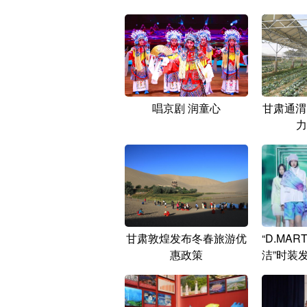
唱京剧 润童心
甘肃通渭
力
甘肃敦煌发布冬春旅游优
“D.MAR
惠政策
洁”时装