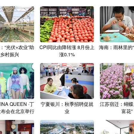
：“光伏+农业”助
CPI同比由降转涨 8月份上
海南：雨林里的“
乡村振兴
涨0.1%
TINA QUEEN ·丁
宁夏银川：秋季招聘促就
江苏宿迁：蝴蝶
发布会在北京举行
业
富花”