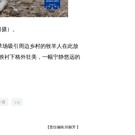
日摄）。
草场吸引周边乡村的牧羊人在此放
映衬下格外壮美，一幅宁静悠远的
一页
>>|
【责任编辑:邱丽芳 】