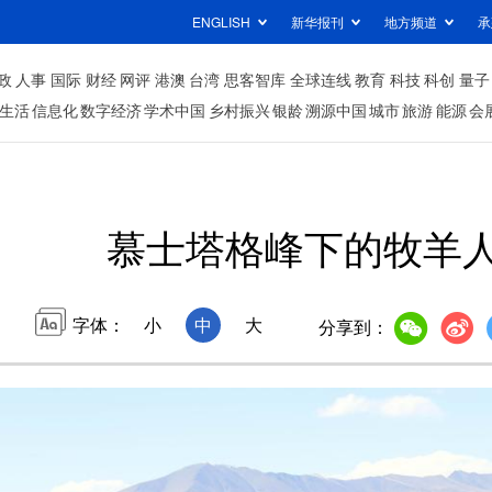
ENGLISH
新华报刊
地方频道
承
政
人事
国际
财经
网评
港澳
台湾
思客智库
全球连线
教育
科技
科创
量子
生活
信息化
数字经济
学术中国
乡村振兴
银龄
溯源中国
城市
旅游
能源
会
慕士塔格峰下的牧羊
字体：
小
中
大
分享到：