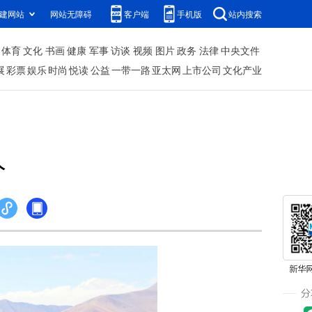
建网站
网站无障碍
客户端
手机版
站内搜索
体育
文化
书画
健康
军事
访谈
视频
图片
政务
法律
中央文件
展
彩票
娱乐
时尚
悦读
公益
一带一路
亚太网
上市公司
文化产业
人