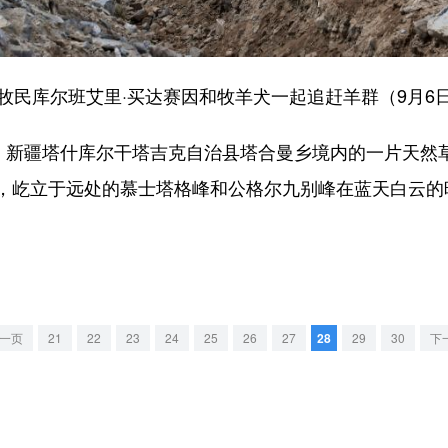
民库尔班艾里·买达赛因和牧羊犬一起追赶羊群（9月6
新疆塔什库尔干塔吉克自治县塔合曼乡境内的一片天然
，屹立于远处的慕士塔格峰和公格尔九别峰在蓝天白云的
一页
21
22
23
24
25
26
27
28
29
30
下