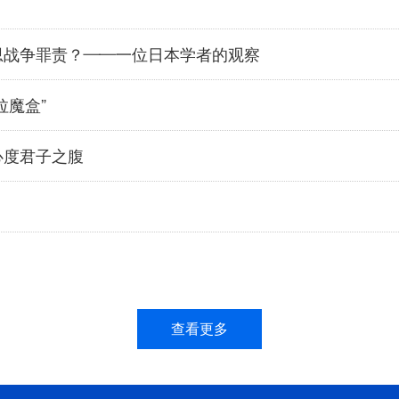
思战争罪责？——一位日本学者的观察
拉魔盒”
心度君子之腹
查看更多