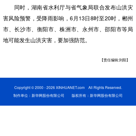
同时，湖南省水利厅与省气象局联合发布山洪灾
学术中国
乡村振兴
银龄
溯源中国
害风险预警，受降雨影响，6月13日8时至20时，郴州
城市
旅游
能源
会展
市、长沙市、衡阳市、株洲市、永州市、邵阳市等局
彩票
娱乐
时尚
悦读
地可能发生山洪灾害，要加强防范。
公益
一带一路
亚太网
上市公司
【责任编辑:刘阳】
文化产业
地方频道
Copyright © 2000 - 2026 XINHUANET.com All Rights Reserved.
制作单位：新华网股份有限公司 版权所有：新华网股份有限公司
北京
天津
河北
山西
辽宁
吉林
上海
江苏
浙江
安徽
福建
江西