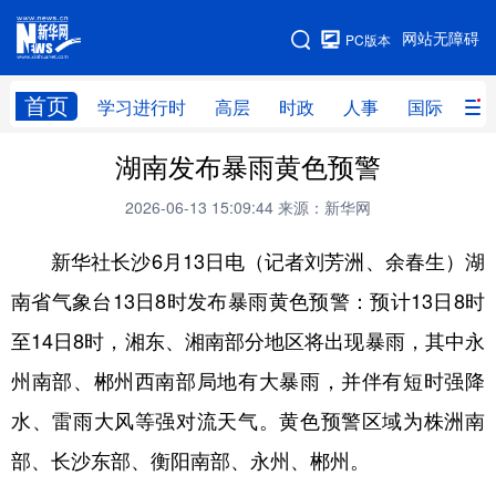
手机版
网站无障碍
PC版本
网站地图
首页
学习进行时
高层
时政
人事
国际
财
湖南发布暴雨黄色预警
学习进行时
高层
时政
人事
2026-06-13 15:09:44
来源：新华网
国际
财经
网评
港澳
新华社长沙6月13日电（记者刘芳洲、余春生）湖
台湾
思客智库
全球连线
教育
南省气象台13日8时发布暴雨黄色预警：预计13日8时
科技
科创
量子
体育
至14日8时，湘东、湘南部分地区将出现暴雨，其中永
文化
书画
健康
军事
州南部、郴州西南部局地有大暴雨，并伴有短时强降
访谈
视频
图片
政务
水、雷雨大风等强对流天气。黄色预警区域为株洲南
法律
中央文件
金融
汽车
部、长沙东部、衡阳南部、永州、郴州。
食品
人居
信息化
数字经济