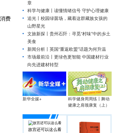
章
科学与健康丨读懂情绪信号 守护心理健康
入消费
追光丨
校园绿茵场，藏着这群藏族女孩的
山野星光
文旅新探丨贵州石阡：寻觅“村味”中的乡土
美食
新闻分析丨英国“重返欧盟”话题为何升温
市场最前沿丨更绿色更智能 中国建材行业
向先进建材转型
科学健身周周练丨舞动
新华全媒+
健康之肩颈康复（上）
故宫还可以这么看