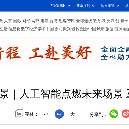
ENGLISH
新华报刊
地方频道
承
政
人事
国际
财经
网评
港澳
台湾
思客智库
全球连线
教育
科技
科创
量子
生活
信息化
数字经济
学术中国
乡村振兴
银龄
溯源中国
城市
旅游
能源
会
景｜人工智能点燃未来场景 
字体：
小
中
大
分享到：