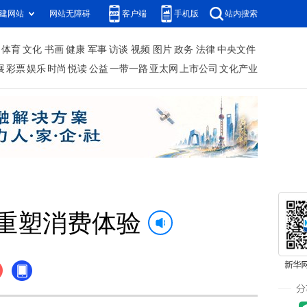
建网站
网站无障碍
客户端
手机版
站内搜索
体育
文化
书画
健康
军事
访谈
视频
图片
政务
法律
中央文件
展
彩票
娱乐
时尚
悦读
公益
一带一路
亚太网
上市公司
文化产业
重塑消费体验