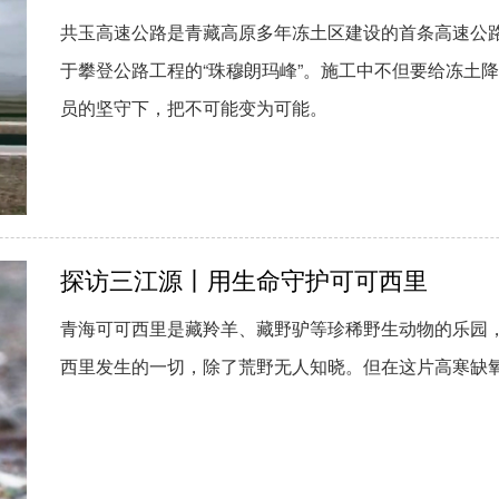
共玉高速公路是青藏高原多年冻土区建设的首条高速公
于攀登公路工程的“珠穆朗玛峰”。施工中不但要给冻土
员的坚守下，把不可能变为可能。
探访三江源丨用生命守护可可西里
青海可可西里是藏羚羊、藏野驴等珍稀野生动物的乐园，
西里发生的一切，除了荒野无人知晓。但在这片高寒缺氧