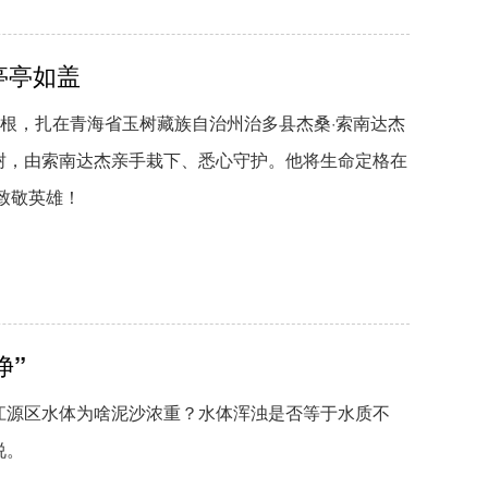
亭亭如盖
的根，扎在青海省玉树藏族自治州治多县杰桑·索南达杰
树，由索南达杰亲手栽下、悉心守护。他将生命定格在
致敬英雄！
净”
江源区水体为啥泥沙浓重？水体浑浊是否等于水质不
说。