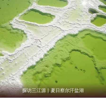
探访三江源丨夏日察尔汗盐湖