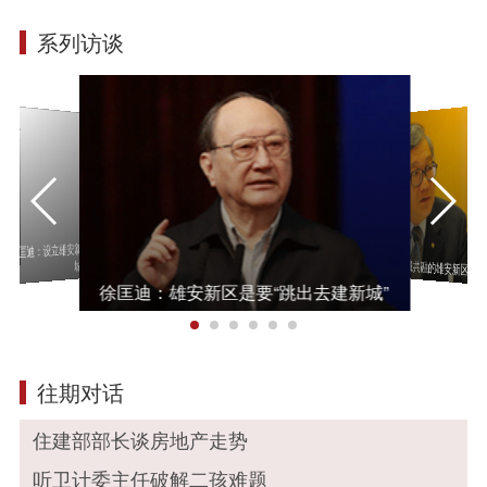
系列访谈
何立峰：高
徐匡迪：设立雄安新区是要“跳出去建新
地报销问题
李晓江：构建水城共融的雄安新区
城”
徐匡迪：雄安新区是要“跳出去建新城”
往期对话
住建部部长谈房地产走势
听卫计委主任破解二孩难题