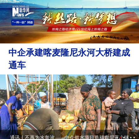
中企承建喀麦隆尼永河大桥建成
通车
通讯丨不再为水奔波——中企供水项目造福肯尼亚小镇