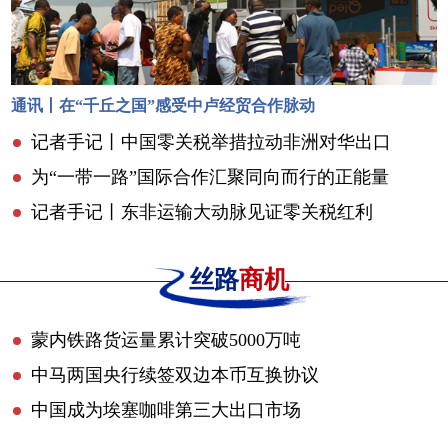
通讯丨在“千丘之国”感受中卢经贸合作脉动
记者手记丨中国零关税举措拉动非洲对华出口
为“一带一路”国际合作汇聚同向而行的正能量
记者手记丨东非运输大动脉见证零关税红利
丝路
商机
蒙内铁路货运量累计突破5000万吨
中马两国央行续签双边本币互换协议
中国成为埃塞咖啡第三大出口市场